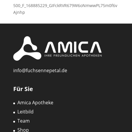
500_F_168885229_GIFckRVR679W6oNmwwPL75m0f6v
Ajnhp
info@fuchsennepetal.de
Für Sie
Amica Apotheke
Leitbild
Team
Shop