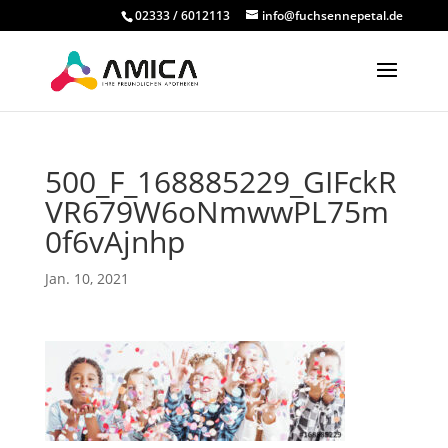
02333 / 6012113
info@fuchsennepetal.de
500_F_168885229_GIFckR
VR679W6oNmwwPL75m
0f6vAjnhp
Jan. 10, 2021