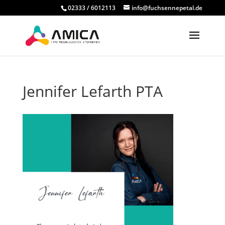
02333 / 6012113
info@fuchsennepetal.de
Jennifer Lefarth PTA