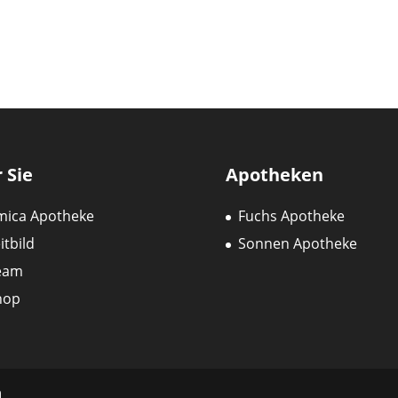
 Sie
Apotheken
mica Apotheke
Fuchs Apotheke
itbild
Sonnen Apotheke
eam
hop
n