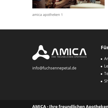
amica apotheken 1
Für
A
Le
info@fuchsennepetal.de
T
S
AMICA - Ihre freundlichen Apotheke